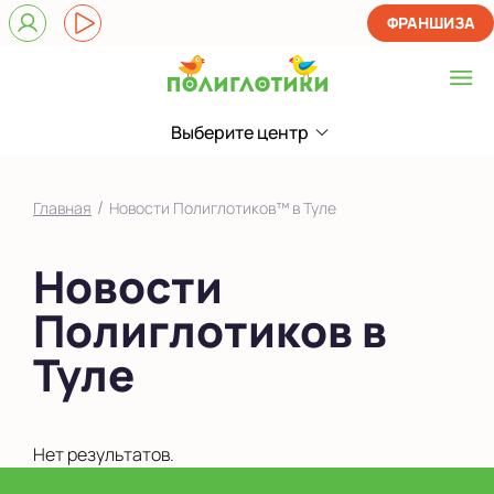
ФРАНШИЗА
Выберите центр
Выберите центр
Показать на карте
/
Главная
Новости Полиглотиков™ в Туле
Выбрать другой город
Новости
Полиглотиков в
Туле
Нет результатов.