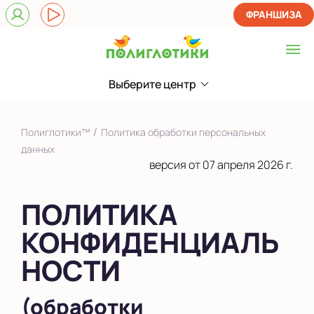
ФРАНШИЗА
Выберите центр
Выберите центр
Показать на карте
/
Полиглотики™
Политика обработки персональных
Выбрать другой город
данных
версия от 07 апреля 2026 г.
ПОЛИТИКА
КОНФИДЕНЦИАЛЬ
НОСТИ
(обработки